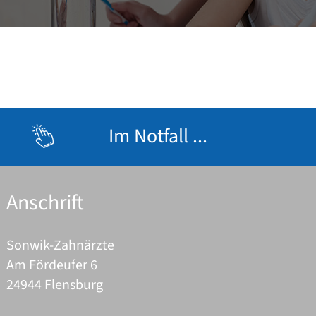
Im Notfall ...
Anschrift
Sonwik-Zahnärzte
Am Fördeufer 6
24944 Flensburg